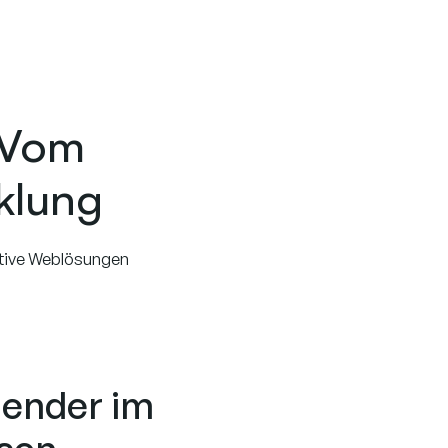
 Vom
klung
ative Weblösungen
dender im