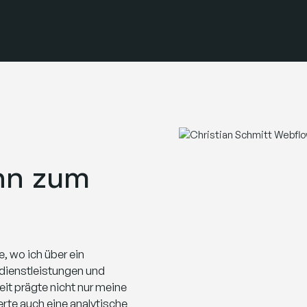
nn zum
, wo ich über ein
dienstleistungen und
t prägte nicht nur meine
rte auch eine analytische