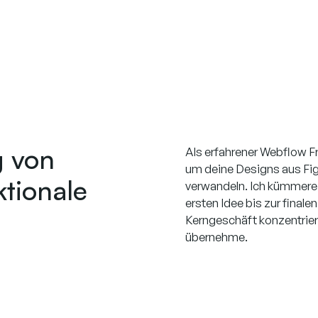
g von
Als erfahrener Webflow F
um deine Designs aus Fi
ktionale
verwandeln. Ich kümmere 
ersten Idee bis zur final
Kerngeschäft konzentrie
übernehme.