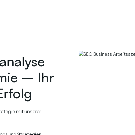
analyse
mie – Ihr
rfolg
rategie mit unserer
kings und
Strategien