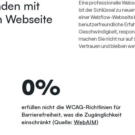
nden mit
Eine professionelle Websei
ist der Schlüssel zu neue
n Webseite
einer Webflow-Webseite bi
benutzerfreundliche Erfa
Geschwindigkeit, respons
machen Sie nicht nur auf
Vertrauen und bleiben w
0
%
erfüllen nicht die WCAG-Richtlinien für
Barrierefreiheit, was die Zugänglichkeit
einschränkt (Quelle:
WebAIM
)