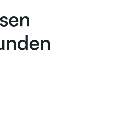
ssen
unden