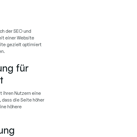
ich der SEO und
it einer Website
te gezielt optimiert
en.
ng für
t
t ihren Nutzern eine
, dass die Seite höher
eine höhere
ung