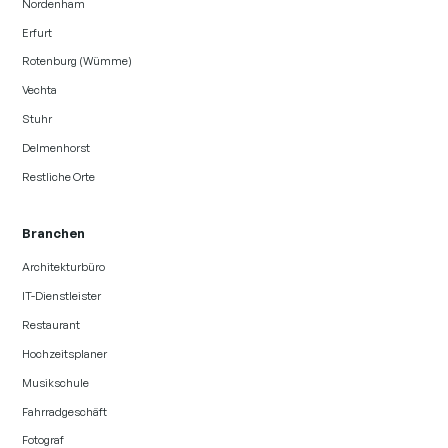
Nordenham
Erfurt
Rotenburg (Wümme)
Vechta
Stuhr
Delmenhorst
Restliche Orte
Branchen
Architekturbüro
IT-Dienstleister
Restaurant
Hochzeitsplaner
Musikschule
Fahrradgeschäft
Fotograf