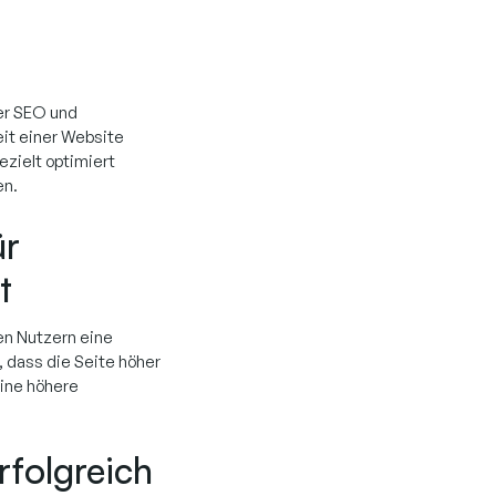
der SEO und
it einer Website
zielt optimiert
en.
ür
t
ren Nutzern eine
, dass die Seite höher
eine höhere
rfolgreich