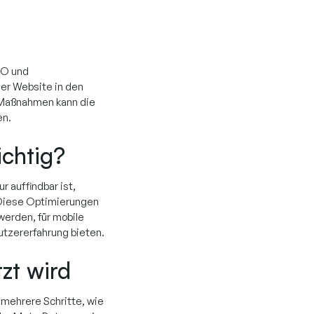
EO und
ner Website in den
-Maßnahmen kann die
en.
chtig?
 auffindbar ist,
 Diese Optimierungen
werden, für mobile
utzererfahrung bieten.
zt wird
mehrere Schritte, wie