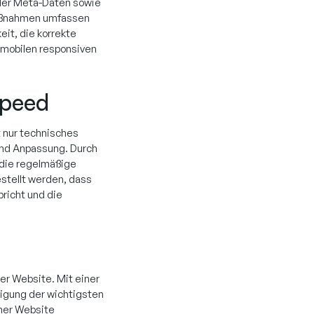
 der Meta-Daten sowie
Maßnahmen umfassen
it, die korrekte
 mobilen responsiven
Speed
t nur technisches
und Anpassung. Durch
 die regelmäßige
stellt werden, dass
richt und die
ner Website. Mit einer
igung der wichtigsten
iner Website