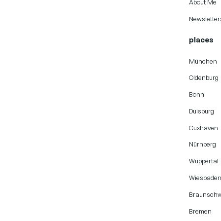
About Me
Newsletter
places
München
Oldenburg
Bonn
Duisburg
Cuxhaven
Nürnberg
Wuppertal
Wiesbade
Braunschw
Bremen