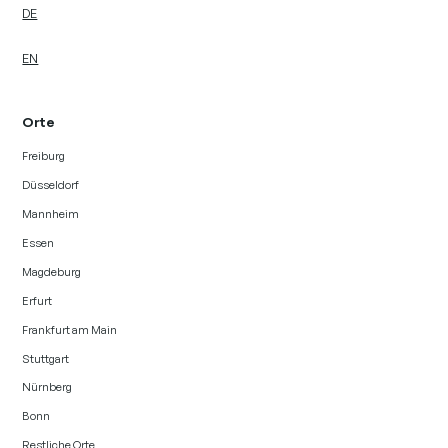
DE
EN
Orte
Freiburg
Düsseldorf
Mannheim
Essen
Magdeburg
Erfurt
Frankfurt am Main
Stuttgart
Nürnberg
Bonn
Restliche Orte