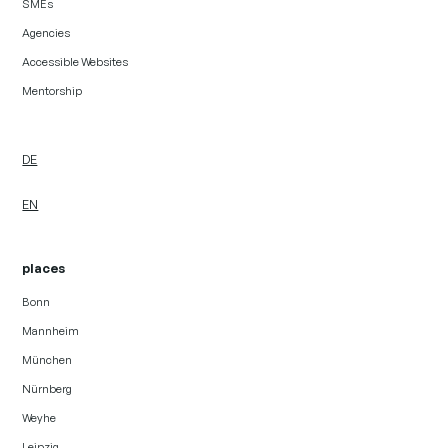
SMEs
Agencies
Accessible Websites
Mentorship
DE
EN
places
Bonn
Mannheim
München
Nürnberg
Weyhe
Leipzig