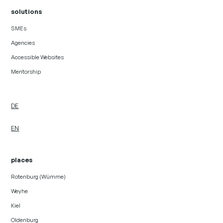
solutions
SMEs
Agencies
Accessible Websites
Mentorship
DE
EN
places
Rotenburg (Wümme)
Weyhe
Kiel
Oldenburg